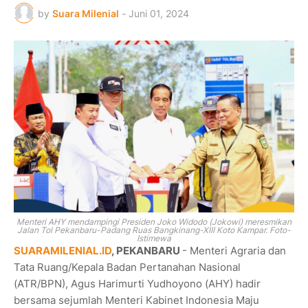
by
Suara Milenial
-
Juni 01, 2024
Menteri AHY mendampingi Presiden Joko Widodo (Jokowi) meresmikan
Jalan Tol Pekanbaru-Padang Ruas Bangkinang-XIII Koto Kampar. Foto-
Istimewa
SUARAMILENIAL.ID
, PEKANBARU
- Menteri Agraria dan
Tata Ruang/Kepala Badan Pertanahan Nasional
(ATR/BPN), Agus Harimurti Yudhoyono (AHY) hadir
bersama sejumlah Menteri Kabinet Indonesia Maju