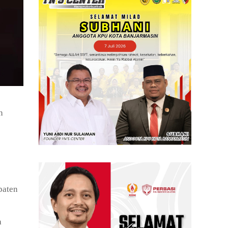
n
paten
a