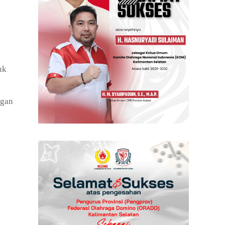
uk
ngan