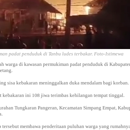
an padat penduduk di Tanbu ludes terbakar. Foto-Istimewa
ah warga di kawasan permukiman padat penduduk di Kabupate
etang.
uing sisa kebakaran meninggalkan duka mendalam bagi korban.
 kebakaran ini 108 jiwa terimbas kehilangan tempat tinggal.
elurahan Tungkaran Pangeran, Kecamatan Simpang Empat, Kabu
a.
ib tersebut membawa penderitaan puluhan warga yang rumahny