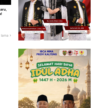
aru,
a!
 lama