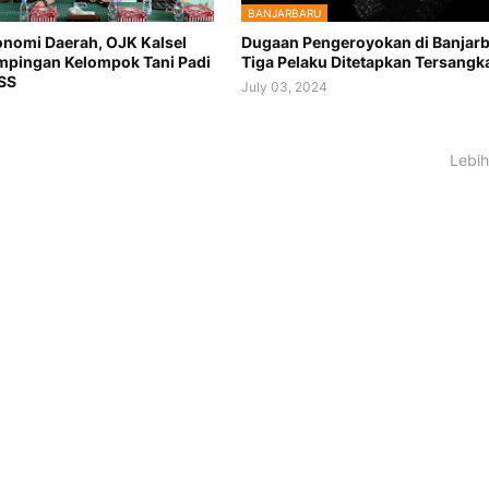
BANJARBARU
nomi Daerah, OJK Kalsel
Dugaan Pengeroyokan di Banjarb
mpingan Kelompok Tani Padi
Tiga Pelaku Ditetapkan Tersangk
SS
July 03, 2024
4
Lebih