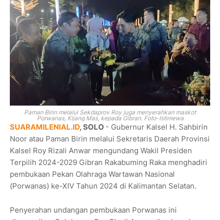
Paman Birin melalui Sekdaprov Roy juga menyerahkan maskot
Porwanas, Kijang Mas, kepada Gibran. Foto-Istimewa
SUARAMILENIAL.ID
, SOLO
- Gubernur Kalsel H. Sahbirin
Noor atau Paman Birin melalui Sekretaris Daerah Provinsi
Kalsel Roy Rizali Anwar mengundang Wakil Presiden
Terpilih 2024-2029 Gibran Rakabuming Raka menghadiri
pembukaan Pekan Olahraga Wartawan Nasional
(Porwanas) ke-XIV Tahun 2024 di Kalimantan Selatan.
Penyerahan undangan pembukaan Porwanas ini