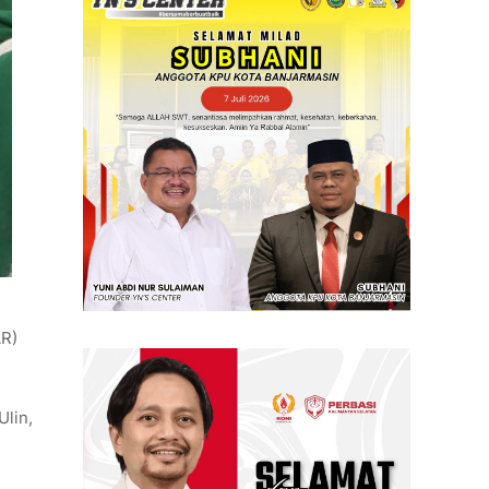
AR)
Ulin,