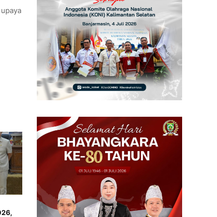
 upaya
026,