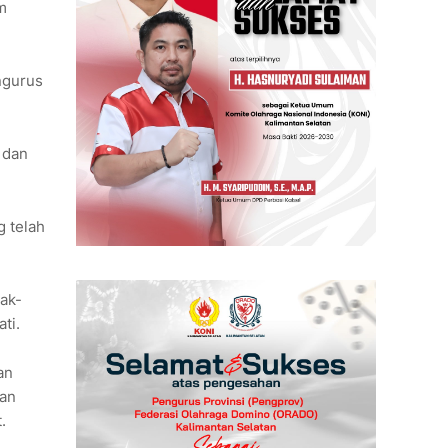
m
ngurus
 dan
g telah
ak-
ti.
an
kan
.