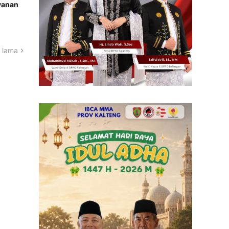
yanan
 lama