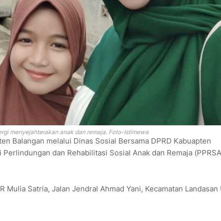
gi menyejahterakan anak dan remaja. Foto-Istimewa
en Balangan melalui Dinas Sosial Bersama DPRD Kabuapten
i Perlindungan dan Rehabilitasi Sosial Anak dan Remaja (PPRS
 Mulia Satria, Jalan Jendral Ahmad Yani, Kecamatan Landasan 