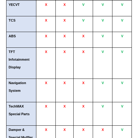
YECVT
X
X
V
V
V
TCS
X
X
V
V
V
ABS
X
X
X
V
V
TFT
X
X
X
V
V
Infotainment
Display
Navigation
X
X
X
V
V
System
TechMAX
X
X
X
V
V
Special Parts
Damper &
X
X
X
X
V
Special Muffler