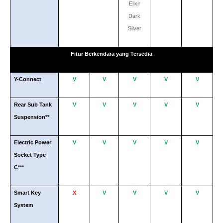
Elixir
Dark
Silver
Fitur Berkendara yang Tersedia
Y-Connect
V
V
V
V
V
Rear Sub Tank
V
V
V
V
V
Suspension**
Electric Power
V
V
V
V
V
Socket Type
C***
Smart Key
X
V
V
V
V
System