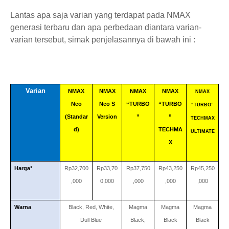
Lantas apa saja varian yang terdapat pada NMAX
generasi terbaru dan apa perbedaan diantara varian-
varian tersebut, simak penjelasannya di bawah ini :
Varian
NMAX
NMAX
NMAX
NMAX
NMAX
Neo
Neo S
“TURBO
“TURBO
“TURBO”
(Standar
Version
”
”
TECHMAX
d)
TECHMA
ULTIMATE
X
Harga*
Rp32,700
Rp33,70
Rp37,750
Rp43,250
Rp45,250
,000
0,000
,000
,000
,000
Warna
Black, Red, White,
Magma
Magma
Magma
Dull Blue
Black,
Black
Black