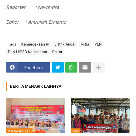
Reporter
: Newswire
Editor
: Amrullah Ermanto
Tags
Kemerdekaan RI
Listrik Andal
Mitra
PLN
PLN UIP3B Kalimantan
Rakor
Facebook
BERITA MENARIK LAINNYA
POLDA KALSEL
HSS