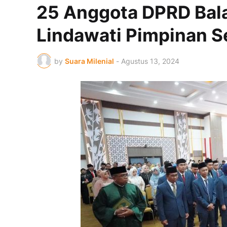
25 Anggota DPRD Bala
Lindawati Pimpinan S
by
Suara Milenial
-
Agustus 13, 2024