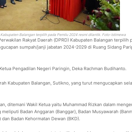
bupaten Balangan terpilih pada Pemilu 2024 resmi dilantik. Foto-Istimewa
erwakilan Rakyat Daerah (DPRD) Kabupaten Balangan terpilih 
engucapan sumpah/janji jabatan 2024-2029 di Ruang Sidang Par
 Ketua Pengadilan Negeri Paringin, Deka Rachman Budihanto.
aerah Kabupaten Balangan, Sutikno, yang turut mengucapkan sel
an, ditemani Wakil Ketua yaitu Muhammad Rizkan dalam meng
 meliputi Badan Anggaran (Banggar), Badan Musyawarah (Banm
 dan Badan Kehormatan Dewan (BKD).