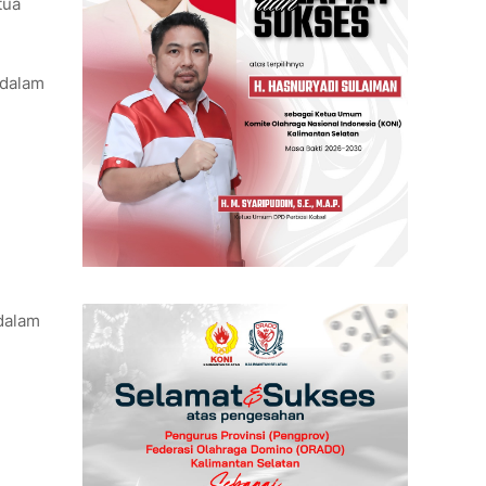
tua
 dalam
dalam