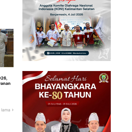
026,
yanan
 lama