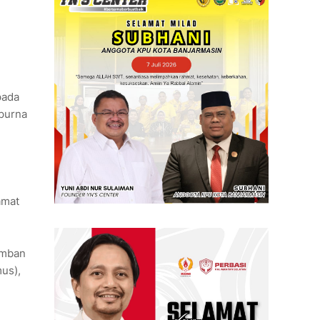
pada
ipurna
amat
emban
us),