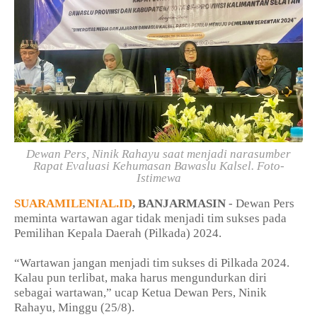
Dewan Pers, Ninik Rahayu saat menjadi narasumber
Rapat Evaluasi Kehumasan Bawaslu Kalsel. Foto-
Istimewa
SUARAMILENIAL.ID
, BANJARMASIN
- Dewan Pers
meminta wartawan agar tidak menjadi tim sukses pada
Pemilihan Kepala Daerah (Pilkada) 2024.
“Wartawan jangan menjadi tim sukses di Pilkada 2024.
Kalau pun terlibat, maka harus mengundurkan diri
sebagai wartawan,” ucap Ketua Dewan Pers, Ninik
Rahayu, Minggu (25/8).