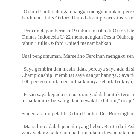
"Oxford United dengan bangga mengumumkan perekru
Ferdinan," tulis Oxford United dikutip dari situs resm
“Pemain depan berusia 19 tahun ini tiba di Oxford d
Timnas Indonesia U-22 memenangkan Pesta Olahraga
tahun," tulis Oxford United menambahkan.
Usai pengumuman, Marselino Ferdinan mengaku sen
"Saya gembira dan masih tidak percaya saya ada di s
Championship, membuat saya sangat bangga. Saya t
100 persen untuk memanfaatkannya sebaik-baiknya," k
"Pesan saya kepada semua orang adalah untuk teru
terbaik untuk bersaing dan mewakili klub ini," uca
Sementara itu pelatih Oxford United Des Buckingha
"Marselino adalah pemain yang hebat. Berita dari A
yang sedang naik daun, jadi ini adalah kesempatan u