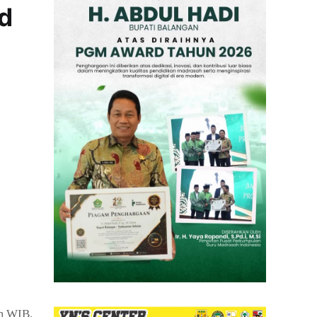
d
am WIB.