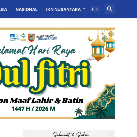
AGA
NASIONAL
IKN NUSANTARA
MITRA