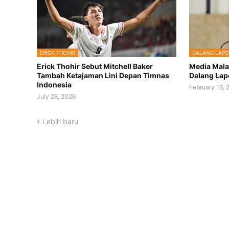
ERICK THOHIR
DALANG LAPO
Erick Thohir Sebut Mitchell Baker
Media Mala
Tambah Ketajaman Lini Depan Timnas
Dalang Lap
Indonesia
February 16, 
July 28, 2026
Lebih baru