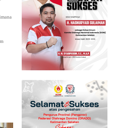
aimana
am