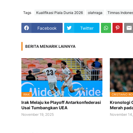
Tags
Kualifikasi Piala Dunia 2026
olahraga
Timnas Indones
Facebook
Twitter
BERITA MENARIK LAINNYA
IRAK
CRISTIANO R
Irak Melaju ke Playoff Antarkonfederasi
Kronologi 
Usai Tumbangkan UEA
Merah pada 
November 19, 2025
November 14,