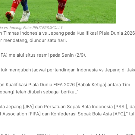
sia vs Jepang. Foto-REUTERS/MOLLY
 Timnas Indonesia vs Jepang pada Kualifikasi Piala Dunia 2026
 mendatang, diundur satu hari.
FA) melalui situs resmi pada Senin (2/9).
tuk mengubah jadwal pertandingan Indonesia vs Jepang di Jaka
Kualifikasi Piala Dunia FIFA 2026 [Babak Ketiga] antara Tim
epang] telah diubah sebagai berikut."
la Jepang [JFA] dan Persatuan Sepak Bola Indonesia [PSSI], d
l Association [FIFA] dan Konfederasi Sepak Bola Asia [AFC]," tul