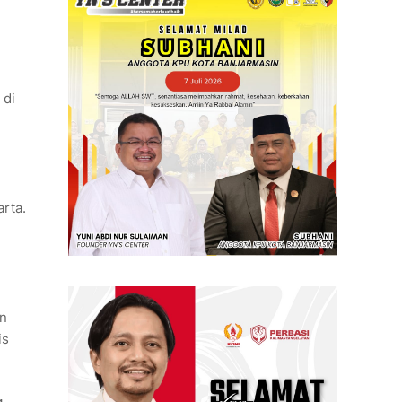
 di
rta.
an
is