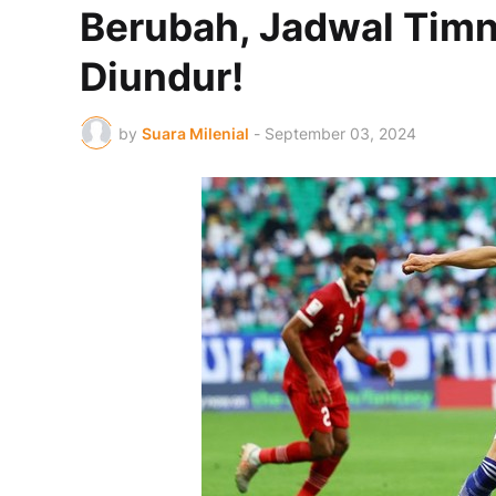
Berubah, Jadwal Timn
Diundur!
by
Suara Milenial
-
September 03, 2024