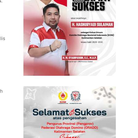
4.
lis
ah