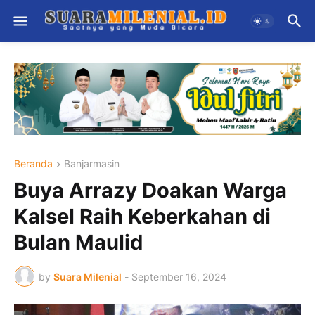
Beranda
Banjarmasin
Buya Arrazy Doakan Warga
Kalsel Raih Keberkahan di
Bulan Maulid
by
Suara Milenial
-
September 16, 2024