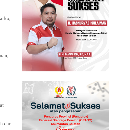
arko,
nan,
at
ah dan