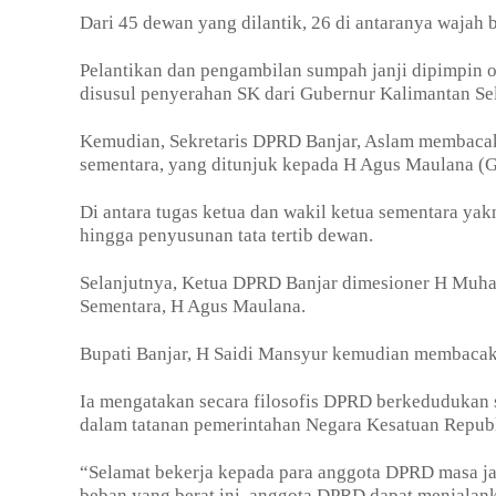
Dari 45 dewan yang dilantik, 26 di antaranya wajah b
Pelantikan dan pengambilan sumpah janji dipimpin 
disusul penyerahan SK dari Gubernur Kalimantan Sel
Kemudian, Sekretaris DPRD Banjar, Aslam membacak
sementara, yang ditunjuk kepada H Agus Maulana (G
Di antara tugas ketua dan wakil ketua sementara ya
hingga penyusunan tata tertib dewan.
Selanjutnya, Ketua DPRD Banjar dimesioner H Mu
Sementara, H Agus Maulana.
Bupati Banjar, H Saidi Mansyur kemudian membacaka
Ia mengatakan secara filosofis DPRD berkedudukan 
dalam tatanan pemerintahan Negara Kesatuan Republ
“Selamat bekerja kepada para anggota DPRD masa j
beban yang berat ini, anggota DPRD dapat menjalank