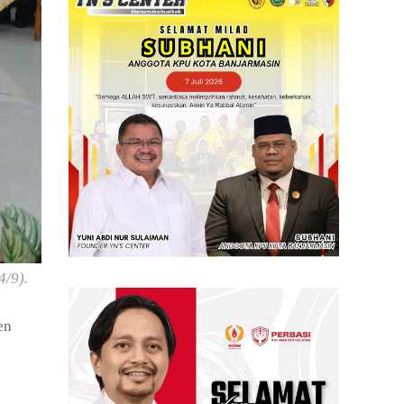
4/9).
en