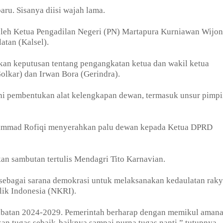
aru. Sisanya diisi wajah lama.
oleh Ketua Pengadilan Negeri (PN) Martapura Kurniawan Wijon
atan (Kalsel).
an keputusan tentang pengangkatan ketua dan wakil ketua
olkar) dan Irwan Bora (Gerindra).
kni pembentukan alat kelengkapan dewan, termasuk unsur pimpi
hammad Rofiqi menyerahkan palu dewan kepada Ketua DPRD
n sambutan tertulis Mendagri Tito Karnavian.
sebagai sarana demokrasi untuk melaksanakan kedaulatan raky
ik Indonesia (NKRI).
abatan 2024-2029. Pemerintah berharap dengan memikul aman
an tugas sebaik-baiknya sampai purna tugas nanti,” tutupnya.