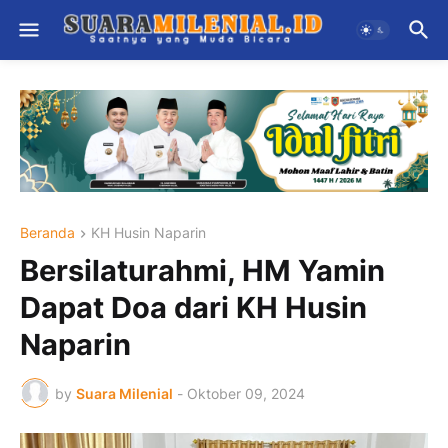
Beranda
KH Husin Naparin
Bersilaturahmi, HM Yamin
Dapat Doa dari KH Husin
Naparin
by
Suara Milenial
-
Oktober 09, 2024