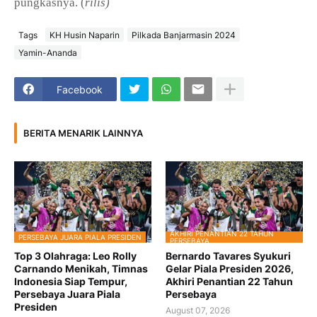
pungkasnya. (
rilis)
Tags
KH Husin Naparin
Pilkada Banjarmasin 2024
Yamin-Ananda
Facebook
BERITA MENARIK LAINNYA
AKHIRI PENANTIAN 22 TAHUN
PERSEBAYA JUARA PIALA PRESIDEN
PERSEBAYA
Top 3 Olahraga: Leo Rolly
Bernardo Tavares Syukuri
Carnando Menikah, Timnas
Gelar Piala Presiden 2026,
Indonesia Siap Tempur,
Akhiri Penantian 22 Tahun
Persebaya Juara Piala
Persebaya
Presiden
August 07, 2026