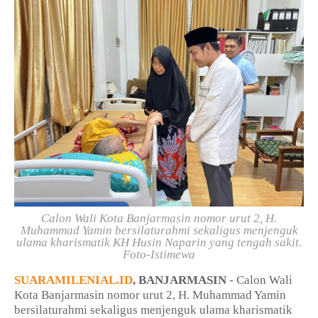
Calon Wali Kota Banjarmasin nomor urut 2, H.
Muhammad Yamin bersilaturahmi sekaligus menjenguk
ulama kharismatik KH Husin Naparin yang tengah sakit.
Foto-Istimewa
SUARAMILENIAL.ID
, BANJARMASIN
- Calon Wali
Kota Banjarmasin nomor urut 2, H. Muhammad Yamin
bersilaturahmi sekaligus menjenguk ulama kharismatik