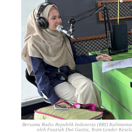
Bersama Radio Republik Indonesia (RRI) Kalimanta
oleh Fauziah Dwi Gustia, Team Leader Kese