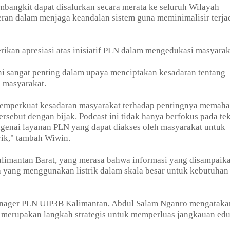
bangkit dapat disalurkan secara merata ke seluruh Wilayah
peran dalam menjaga keandalan sistem guna meminimalisir terja
rikan apresiasi atas inisiatif PLN dalam mengedukasi masyarak
ni sangat penting dalam upaya menciptakan kesadaran tentang
 masyarakat.
 memperkuat kesadaran masyarakat terhadap pentingnya memah
ersebut dengan bijak. Podcast ini tidak hanya berfokus pada te
ngenai layanan PLN yang dapat diakses oleh masyarakat untuk
rik," tambah Wiwin.
Kalimantan Barat, yang merasa bahwa informasi yang disampaik
a yang menggunakan listrik dalam skala besar untuk kebutuhan
anager PLN UIP3B Kalimantan, Abdul Salam Nganro mengataka
i merupakan langkah strategis untuk memperluas jangkauan edu