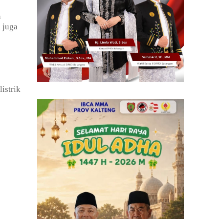
n
 juga
istrik