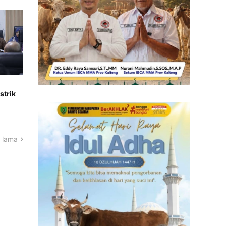
strik
 lama