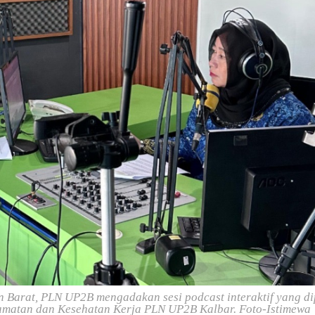
n Barat, PLN UP2B mengadakan sesi podcast interaktif yang d
lamatan dan Kesehatan Kerja PLN UP2B Kalbar. Foto-Istimewa