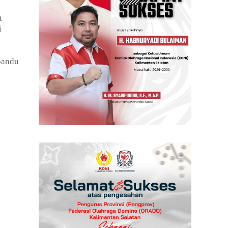
t
i
pandu