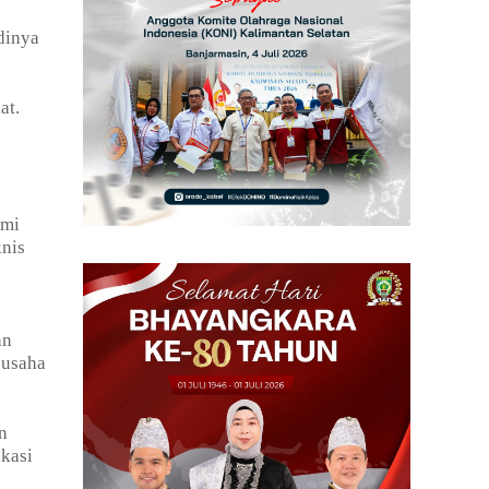
dinya
at.
ami
knis
an
 usaha
n
kasi