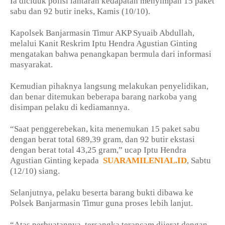
Ia diciduk polisi lantaran kedapatan menyimpan 15 paket
sabu dan 92 butir ineks, Kamis (10/10).
Kapolsek Banjarmasin Timur AKP Syuaib Abdullah,
melalui Kanit Reskrim Iptu Hendra Agustian Ginting
mengatakan bahwa penangkapan bermula dari informasi
masyarakat.
Kemudian pihaknya langsung melakukan penyelidikan,
dan benar ditemukan beberapa barang narkoba yang
disimpan pelaku di kediamannya.
“Saat penggerebekan, kita menemukan 15 paket sabu
dengan berat total 689,39 gram, dan 92 butir ekstasi
dengan berat total 43,25 gram,” ucap Iptu Hendra
Agustian Ginting kepada
SUARAMILENIAL.ID
, Sabtu
(12/10) siang.
Selanjutnya, pelaku beserta barang bukti dibawa ke
Polsek Banjarmasin Timur guna proses lebih lanjut.
“Atas perbuatannya, tersangka terancam dijerat dengan