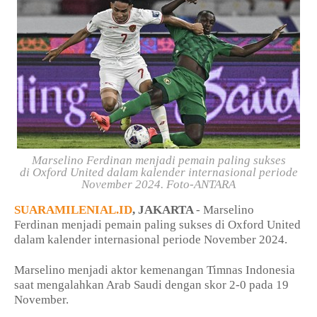
Marselino Ferdinan menjadi pemain paling sukses
di Oxford United dalam kalender internasional periode
November 2024. Foto-ANTARA
SUARAMILENIAL.ID
, JAKARTA
- Marselino
Ferdinan menjadi pemain paling sukses di Oxford United
dalam kalender internasional periode November 2024.
Marselino menjadi aktor kemenangan Timnas Indonesia
saat mengalahkan Arab Saudi dengan skor 2-0 pada 19
November.