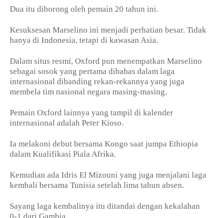
Dua itu diborong oleh pemain 20 tahun ini.
Kesuksesan Marselino ini menjadi perhatian besar. Tidak
hanya di Indonesia, tetapi di kawasan Asia.
Dalam situs resmi, Oxford pun menempatkan Marselino
sebagai sosok yang pertama dibahas dalam laga
internasional dibanding rekan-rekannya yang juga
membela tim nasional negara masing-masing.
Pemain Oxford lainnya yang tampil di kalender
internasional adalah Peter Kioso.
Ia melakoni debut bersama Kongo saat jumpa Ethiopia
dalam Kualifikasi Piala Afrika.
Kemudian ada Idris El Mizouni yang juga menjalani laga
kembali bersama Tunisia setelah lima tahun absen.
Sayang laga kembalinya itu ditandai dengan kekalahan
0-1 dari Gambia.