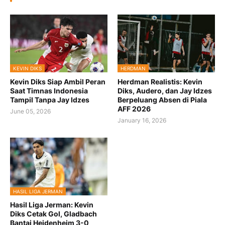
KEVIN DIKS
HERDMAN
Kevin Diks Siap Ambil Peran
Herdman Realistis: Kevin
Saat Timnas Indonesia
Diks, Audero, dan Jay Idzes
Tampil Tanpa Jay Idzes
Berpeluang Absen di Piala
AFF 2026
June 05, 2026
January 16, 2026
HASIL LIGA JERMAN
Hasil Liga Jerman: Kevin
Diks Cetak Gol, Gladbach
Bantai Heidenheim 3-0