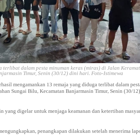
 terlibat dalam pesta minuman keras (miras) di Jalan Keramat
armasin Timur, Senin (30/12) dini hari. Foto-Istimewa
erhasil mengamankan 13 remaja yang diduga terlibat dalam pest
ahan Sungai Bilu, Kecamatan Banjarmasin Timur, Senin (30/12)
utin yang digelar untuk menjaga keamanan dan ketertiban masya
mengungkapkan, penangkapan dilakukan setelah menerima lap