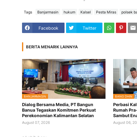
Tags
Banjarmasin
hukum
Kalsel
Pesta Miras
polsek b
Facebook
Twitter
BERITA MENARIK LAINNYA
BANJARMASIN
BANG DHIN
Dialog Bersama Media, PT Bangun
Perbasi Kal
Banua Tegaskan Komitmen Perkuat
Rumah Pra-
Perekonomian Kalimantan Selatan
Sambut Ena
August 07, 2026
August 06, 2