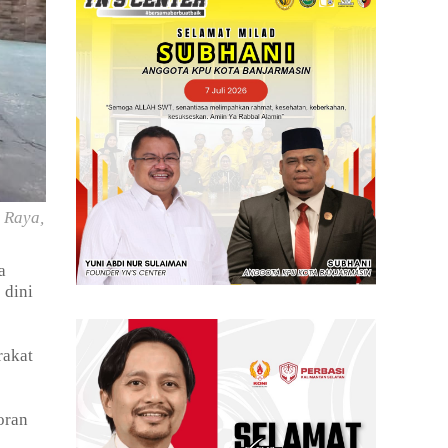
 Raya,
a
 dini
rakat
oran