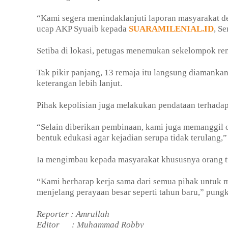
“Kami segera menindaklanjuti laporan masyarakat de
ucap AKP Syuaib kepada
SUARAMILENIAL.ID
, Se
Setiba di lokasi, petugas menemukan sekelompok r
Tak pikir panjang, 13 remaja itu langsung diamanka
keterangan lebih lanjut.
Pihak kepolisian juga melakukan pendataan terhadap 
“Selain diberikan pembinaan, kami juga memanggil or
bentuk edukasi agar kejadian serupa tidak terulang,
Ia mengimbau kepada masyarakat khususnya orang tu
“Kami berharap kerja sama dari semua pihak untuk 
menjelang perayaan besar seperti tahun baru,” pung
Reporter : Amrullah
Editor
: Muhammad Robby