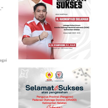
,”
agai