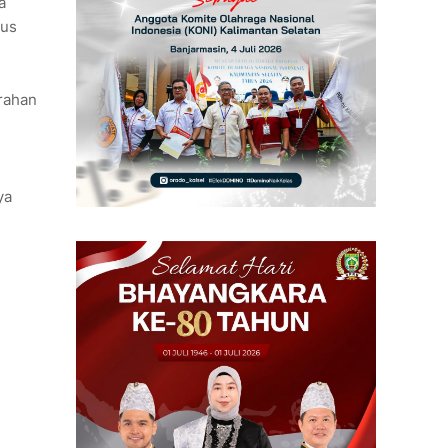
a
rus
rahan
ya