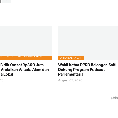
SATA ALAM DAN TENAGA KERJA
DPRD BALANGAN
k Bidik Omzet Rp800 Juta
Wakil Ketua DPRD Balangan Saiful
 Andalkan Wisata Alam dan
Dukung Program Podcast
ja Lokal
Parlementaria
026
August 07, 2026
Lebih