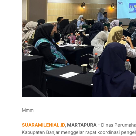
Mmm
SUARAMILENIAL.ID
, MARTAPURA
- Dinas Perumaha
Kabupaten Banjar menggelar rapat koordinasi pengelo