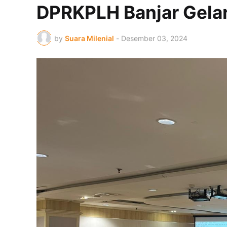
DPRKPLH Banjar Gela
by
Suara Milenial
-
Desember 03, 2024