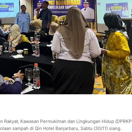
n Rakyat, Kawasan Permukiman dan Lingkungan Hidup (DPRKP
laan sampah di Qin Hotel Banjarbaru, Sabtu (30/11) siang.