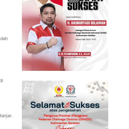
r
udah
di
anjar.