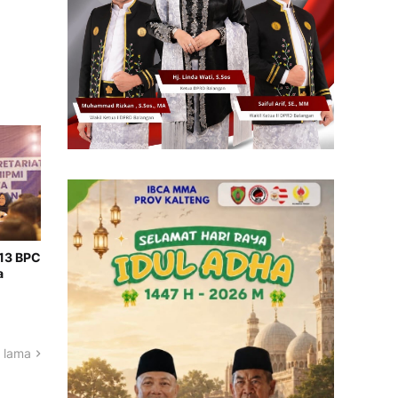
 13 BPC
a
 lama