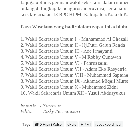
Ia juga optimis peranan wakil sekretaris dalam nome
bidang di lingkup kepengurusan provinsi, serta ha
kesekretariatan 13 BPC HIPMI Kabupaten/Kota di Ka
Para Wasekum yang hadir dalam rapat ini adalah:
1. Wakil Sekretaris Umum I
- Muhammad Al Ghazal
2. ⁠Wakil Sekretaris Umum II - Hj.Putri Galuh Randa
3. ⁠Wakil Sekretaris Umum III - Ade Irmayanti
4. Wakil Sekretaris Umum V - M.Robby Gunawan
5. Wakil Sekretaris Umum VI - Fahruzzaini
6. Wakil Sekretaris Umum VII - Adam Eko Rasyatria
7. Wakil Sekretaris Umum VIII - Muhammad Saptaha
8. Wakil Sekretaris Umum IX - Akhmad Miqail Murs
9. Wakil Sekretaris Umum X - Muhammad Zidni
10. Wakil Sekretaris Umum XII - Yusuf Abdusyukur
Reporter : Newswire
Editor
: Rizky Permatasari
Tags
BPD Hipmi Kalsel
ekbis
HIPMI
rapat koordinasi