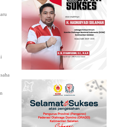
baru
i
usaha
an