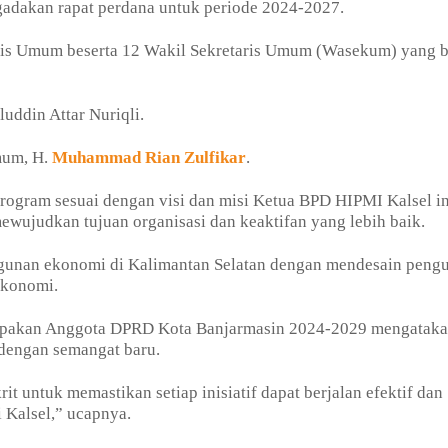
ngadakan rapat perdana untuk periode 2024-2027.
aris Umum beserta 12 Wakil Sekretaris Umum (Wasekum) yang 
uddin Attar Nuriqli.
mum, H.
Muhammad Rian Zulfikar
.
ogram sesuai dengan visi dan misi Ketua BPD HIPMI Kalsel in
wujudkan tujuan organisasi dan keaktifan yang lebih baik.
unan ekonomi di Kalimantan Selatan dengan mendesain peng
ekonomi.
erupakan Anggota DPRD Kota Banjarmasin 2024-2029 mengatak
 dengan semangat baru.
t untuk memastikan setiap inisiatif dapat berjalan efektif dan
 Kalsel,” ucapnya.