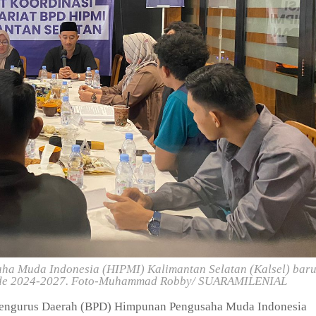
 Muda Indonesia (HIPMI) Kalimantan Selatan (Kalsel) baru
iode 2024-2027. Foto-Muhammad Robby/ SUARAMILENIAL
engurus Daerah (BPD) Himpunan Pengusaha Muda Indonesia