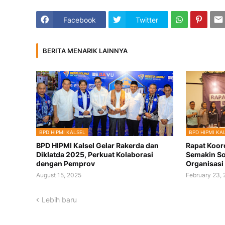
Facebook
Twitter
BERITA MENARIK LAINNYA
BPD HIPMI KALSEL
BPD HIPMI KA
BPD HIPMI Kalsel Gelar Rakerda dan
Rapat Koord
Diklatda 2025, Perkuat Kolaborasi
Semakin So
dengan Pemprov
Organisasi
August 15, 2025
February 23,
Lebih baru