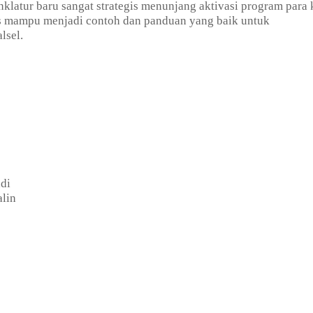
nklatur baru sangat strategis menunjang aktivasi program para 
rus mampu menjadi contoh dan panduan yang baik untuk
lsel.
i
di
alin