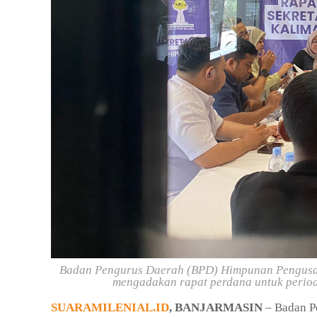
Badan Pengurus Daerah (BPD) Himpunan Pengusaha
mengadakan rapat perdana untuk per
SUARAMILENIAL.ID
, BANJARMASIN
– Badan P