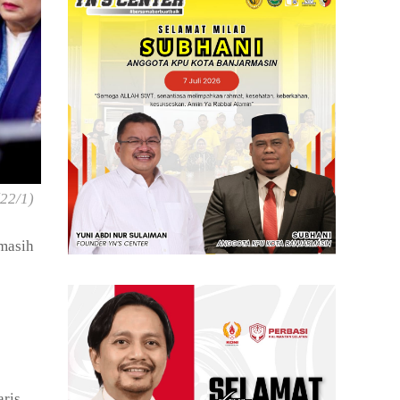
22/1)
masih
aris