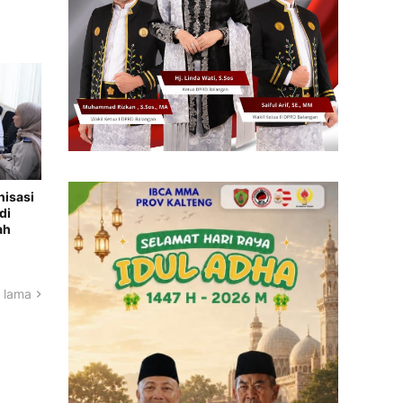
nisasi
di
ah
 lama