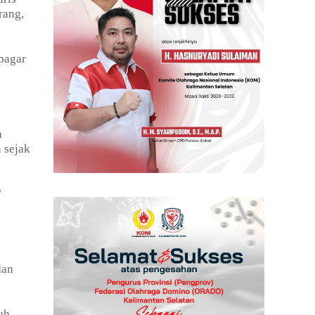
rang,
pagar
h
 sejak
"
dan
uh