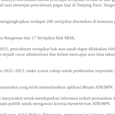
 usai meninjau pencabutan pagar laut di Tanjung Pasir, Tange
 mengungkapkan terdapat 280 sertipikat ditemukan di kawasan 
Guna Bangunan dan 17 Sertipikat Hak Milik.
21, pencabutan sertipikat hak atas tanah dapat dilakukan ole
terjadi cacat administrasi dan belum mencapai usia lima tahun
ahun 2022–2023, maka syarat cukup untuk pembatalan terpenuhi,
masyarakat yang telah memanfaatkan aplikasi Bhumi ATR/BPN.
gi masyarakat untuk mendapatkan informasi terkait pertanahan 
kepada publik untuk mengawasi kinerja Kementerian ATR/BPN.
erikanan, Sakti Wahyu Trenggono, mengapresiasi kinerja selur