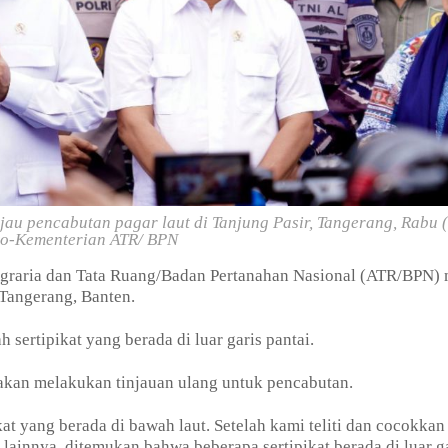
au pencabutan pagar laut di Tanjung Pasir, Tangerang, Rabu (
oto-Kementerian ATR/ BPN
graria dan Tata Ruang/Badan Pertanahan Nasional (ATR/BPN) 
 Tangerang, Banten.
 sertipikat yang berada di luar garis pantai.
akan melakukan tinjauan ulang untuk pencabutan.
ikat yang berada di bawah laut. Setelah kami teliti dan cocokkan
n lainnya, ditemukan bahwa beberapa sertipikat berada di luar g