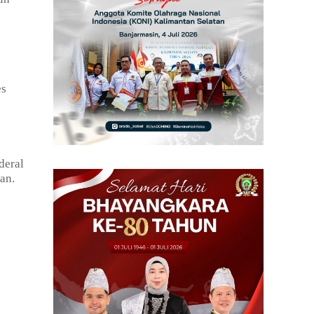
es
deral
an.