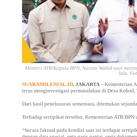
Menteri ATR/Kepala BPN, Nusron Wahid usai meninj
lalu. F
SUARAMILENIAL.ID
, JAKARTA
– Kementerian A
terus menginvestigasi permasalahan di Desa Kohod,
Dari hasil penelusuran sementara, ditemukan sejumlah
Terhadap sertipikat tersebut, Kementerian ATR/BPN 
“Secara faktual pada kondisi saat ini terdapat sertip
dengan data spasial, peta garis pantai, serta dokume