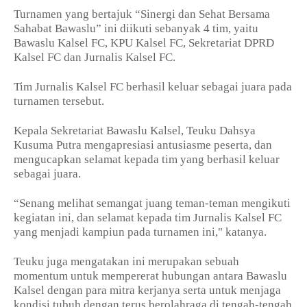
Turnamen yang bertajuk “Sinergi dan Sehat Bersama
Sahabat Bawaslu” ini diikuti sebanyak 4 tim, yaitu
Bawaslu Kalsel FC, KPU Kalsel FC, Sekretariat DPRD
Kalsel FC dan Jurnalis Kalsel FC.
Tim Jurnalis Kalsel FC berhasil keluar sebagai juara pada
turnamen tersebut.
Kepala Sekretariat Bawaslu Kalsel, Teuku Dahsya
Kusuma Putra mengapresiasi antusiasme peserta, dan
mengucapkan selamat kepada tim yang berhasil keluar
sebagai juara.
“Senang melihat semangat juang teman-teman mengikuti
kegiatan ini, dan selamat kepada tim Jurnalis Kalsel FC
yang menjadi kampiun pada turnamen ini," katanya.
Teuku juga mengatakan ini merupakan sebuah
momentum untuk mempererat hubungan antara Bawaslu
Kalsel dengan para mitra kerjanya serta untuk menjaga
kondisi tubuh dengan terus berolahraga di tengah-tengah