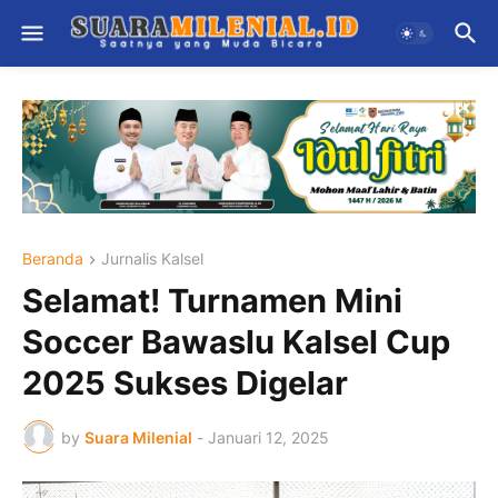
Beranda
Jurnalis Kalsel
Selamat! Turnamen Mini
Soccer Bawaslu Kalsel Cup
2025 Sukses Digelar
by
Suara Milenial
-
Januari 12, 2025