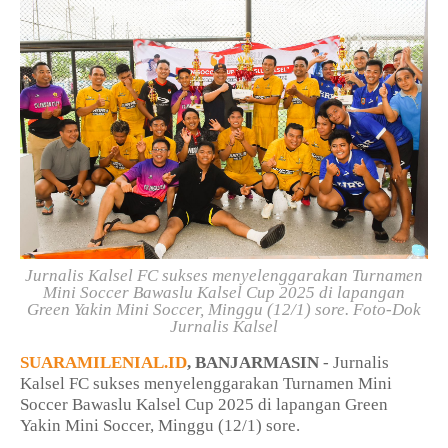
Jurnalis Kalsel FC sukses menyelenggarakan Turnamen
Mini Soccer Bawaslu Kalsel Cup 2025 di lapangan
Green Yakin Mini Soccer, Minggu (12/1) sore. Foto-Dok
Jurnalis Kalsel
SUARAMILENIAL.ID
, BANJARMASIN
- Jurnalis
Kalsel FC sukses menyelenggarakan Turnamen Mini
Soccer Bawaslu Kalsel Cup 2025 di lapangan Green
Yakin Mini Soccer, Minggu (12/1) sore.