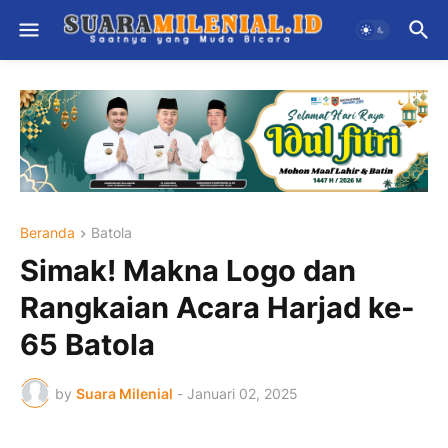
Beranda
Batola
Simak! Makna Logo dan
Rangkaian Acara Harjad ke-
65 Batola
by
Suara Milenial
-
Januari 02, 2025