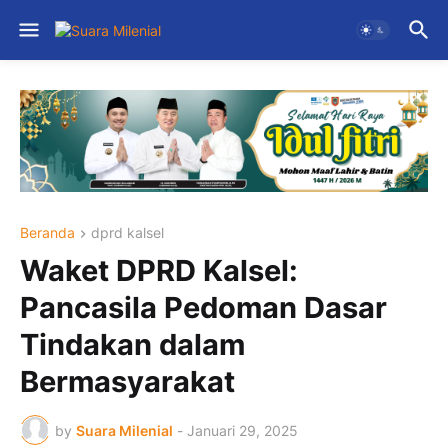
Beranda
dprd kalsel
Waket DPRD Kalsel:
Pancasila Pedoman Dasar
Tindakan dalam
Bermasyarakat
by
Suara Milenial
-
Januari 29, 2025