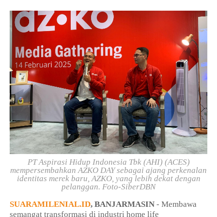
PT Aspirasi Hidup Indonesia Tbk (AHI) (ACES)
mempersembahkan AZKO DAY sebagai ajang perkenalan
identitas merek baru, AZKO, yang lebih dekat dengan
pelanggan. Foto-SiberDBN
SUARAMILENIAL.ID
, BANJARMASIN
- Membawa
semangat transformasi di industri home life