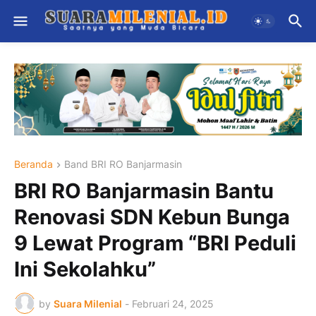
Beranda
Band BRI RO Banjarmasin
BRI RO Banjarmasin Bantu
Renovasi SDN Kebun Bunga
9 Lewat Program “BRI Peduli
Ini Sekolahku”
by
Suara Milenial
-
Februari 24, 2025