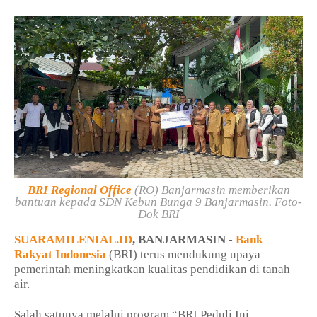
BRI Regional Office
(RO) Banjarmasin memberikan
bantuan kepada SDN Kebun Bunga 9 Banjarmasin. Foto-
Dok BRI
SUARAMILENIAL.ID
, BANJARMASIN
-
Bank
Rakyat Indonesia
(BRI) terus mendukung upaya
pemerintah meningkatkan kualitas pendidikan di tanah
air.
Salah satunya melalui program “BRI Peduli Ini