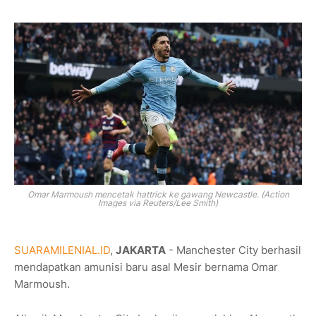
Omar Marmoush mencetak hattrick ke gawang Newcastle. (Action
Images via Reuters/Lee Smith)
SUARAMILENIAL.ID
,
JAKARTA
- Manchester City berhasil
mendapatkan amunisi baru asal Mesir bernama Omar
Marmoush.