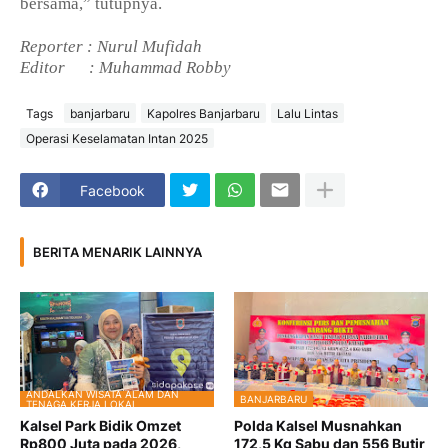
bersama,” tutupnya.
Reporter : Nurul Mufidah
Editor
: Muhammad Robby
Tags
banjarbaru
Kapolres Banjarbaru
Lalu Lintas
Operasi Keselamatan Intan 2025
Facebook
BERITA MENARIK LAINNYA
ANDALKAN WISATA ALAM DAN
BANJARBARU
TENAGA KERJA LOKAL
Kalsel Park Bidik Omzet
Polda Kalsel Musnahkan
Rp800 Juta pada 2026,
172,5 Kg Sabu dan 556 Butir