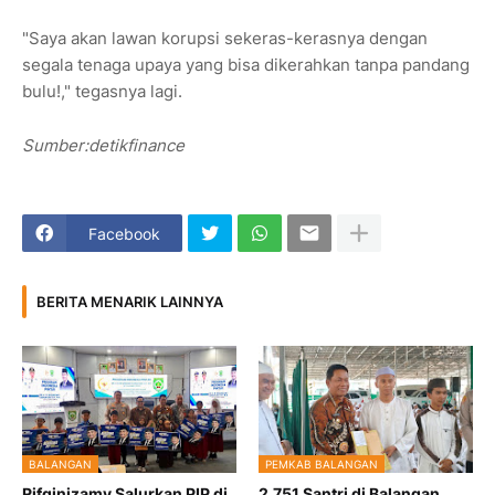
"Saya akan lawan korupsi sekeras-kerasnya dengan
segala tenaga upaya yang bisa dikerahkan tanpa pandang
bulu!," tegasnya lagi.
Sumber:detikfinance
Facebook
BERITA MENARIK LAINNYA
BALANGAN
PEMKAB BALANGAN
Rifqinizamy Salurkan PIP di
2.751 Santri di Balangan