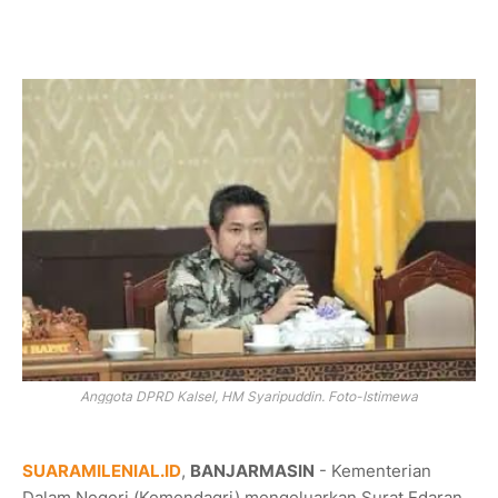
Anggota DPRD Kalsel, HM Syaripuddin. Foto-Istimewa
SUARAMILENIAL.ID
,
BANJARMASIN
- Kementerian
Dalam Negeri (Kemendagri) mengeluarkan Surat Edaran