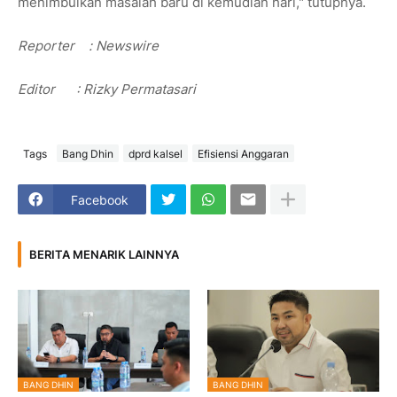
menimbulkan masalah baru di kemudian hari," tutupnya.
Reporter
: Newswire
Editor : Rizky Permatasari
Tags
Bang Dhin
dprd kalsel
Efisiensi Anggaran
Facebook
BERITA MENARIK LAINNYA
BANG DHIN
BANG DHIN