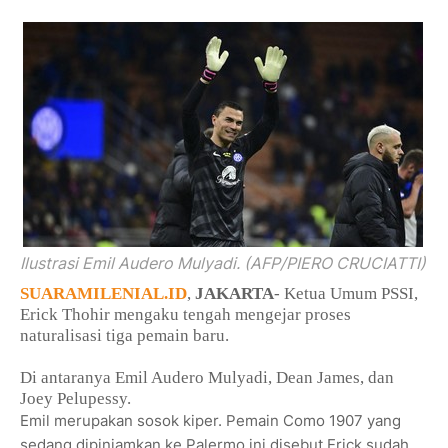
Ilustrasi Emil Audero Mulyadi. (AFP/PIERO CRUCIATTI)
SUARAMILENIAL.ID
,
JAKARTA
- Ketua Umum PSSI,
Erick Thohir mengaku tengah mengejar proses
naturalisasi tiga pemain baru.
Di antaranya Emil Audero Mulyadi, Dean James, dan
Joey Pelupessy.
Emil merupakan sosok kiper. Pemain Como 1907 yang
sedang dipinjamkan ke Palermo ini disebut Erick sudah