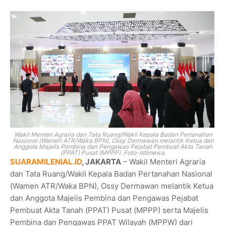
Wakil Menteri Agraria dan Tata Ruang/Wakil Kepala Badan Pertanahan
Nasional (Wamen ATR/Waka BPN), Ossy Dermawan melantik Ketua dan
Anggota Majelis Pembina dan Pengawas Pejabat Pembuat Akta Tanah
(PPAT) Pusat (MPPP). Foto-Istimewa.
SUARAMILENIAL.ID
, JAKARTA
– Wakil Menteri Agraria
dan Tata Ruang/Wakil Kepala Badan Pertanahan Nasional
(Wamen ATR/Waka BPN), Ossy Dermawan melantik Ketua
dan Anggota Majelis Pembina dan Pengawas Pejabat
Pembuat Akta Tanah (PPAT) Pusat (MPPP) serta Majelis
Pembina dan Pengawas PPAT Wilayah (MPPW) dari