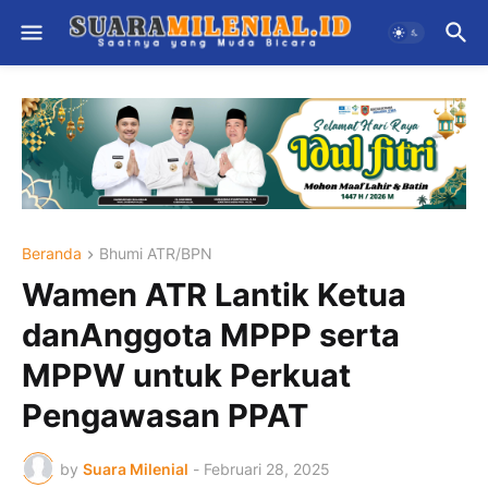
Beranda
Bhumi ATR/BPN
Wamen ATR Lantik Ketua
danAnggota MPPP serta
MPPW untuk Perkuat
Pengawasan PPAT
by
Suara Milenial
-
Februari 28, 2025