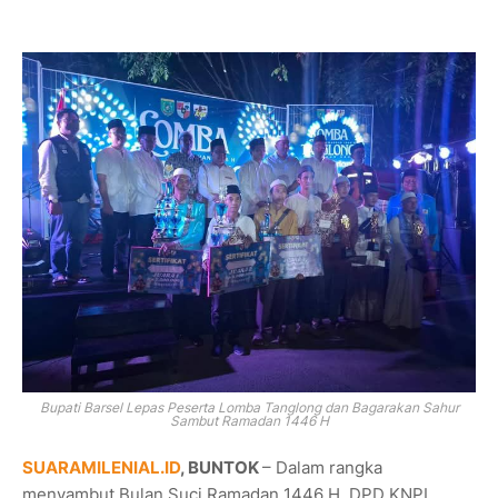
Bupati Barsel Lepas Peserta Lomba Tanglong dan Bagarakan Sahur
Sambut Ramadan 1446 H
SUARAMILENIAL.ID
, BUNTOK
– Dalam rangka
menyambut Bulan Suci Ramadan 1446 H, DPD KNPI