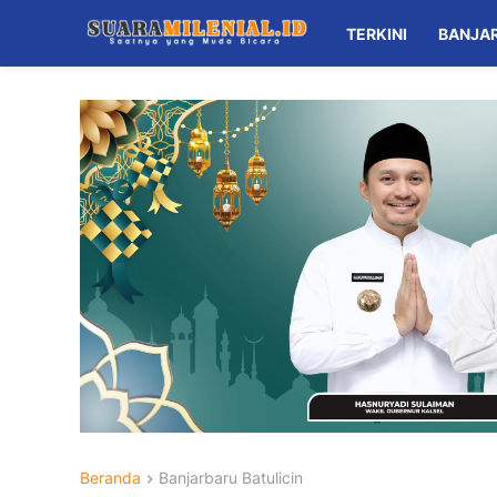
TERKINI
BANJA
Beranda
Banjarbaru Batulicin