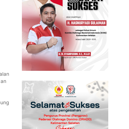
alan
dan
nung