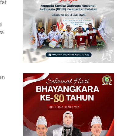
fat
i
ya
an