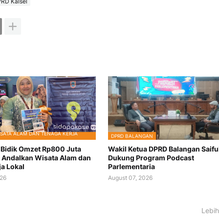
DPRD Kalsel
SATA ALAM DAN TENAGA KERJA
DPRD BALANGAN
k Bidik Omzet Rp800 Juta
Wakil Ketua DPRD Balangan Saiful
 Andalkan Wisata Alam dan
Dukung Program Podcast
ja Lokal
Parlementaria
026
August 07, 2026
Lebih