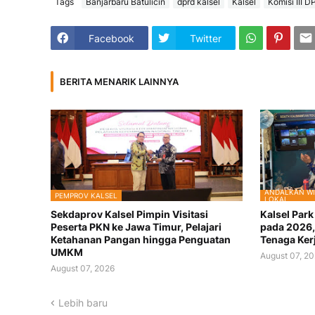
Tags
Banjarbaru Batulicin
dprd kalsel
Kalsel
Komisi III 
Facebook
Twitter
BERITA MENARIK LAINNYA
ANDALKAN WI
PEMPROV KALSEL
LOKAL
Sekdaprov Kalsel Pimpin Visitasi
Kalsel Par
Peserta PKN ke Jawa Timur, Pelajari
pada 2026,
Ketahanan Pangan hingga Penguatan
Tenaga Ker
UMKM
August 07, 2
August 07, 2026
Lebih baru