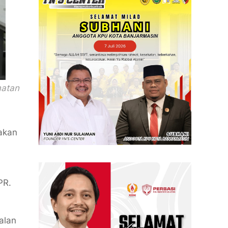
matan
yakan
PR.
alan