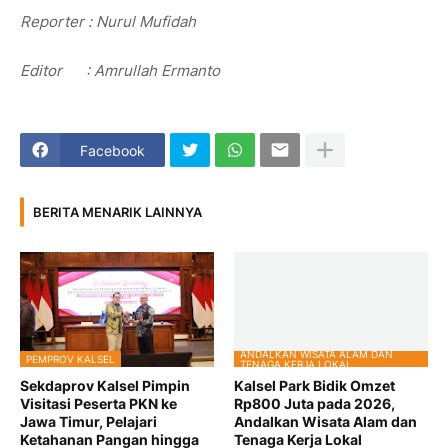
Reporter : Nurul Mufidah
Editor : Amrullah Ermanto
Facebook
BERITA MENARIK LAINNYA
ANDALKAN WISATA ALAM DAN
PEMPROV KALSEL
TENAGA KERJA LOKAL
Sekdaprov Kalsel Pimpin
Kalsel Park Bidik Omzet
Visitasi Peserta PKN ke
Rp800 Juta pada 2026,
Jawa Timur, Pelajari
Andalkan Wisata Alam dan
Ketahanan Pangan hingga
Tenaga Kerja Lokal