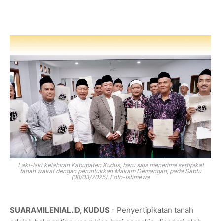
Laki-laki kelahiran Kabupaten Kudus, baru saja menerima sertipikat
tanah wakaf dengan peruntukkan Makam Demangan,
pada Sabtu
(08/03/2025). Foto-Istimewa
SUARAMILENIAL.ID, KUDUS
- Penyertipikatan tanah