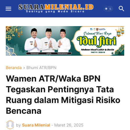
Beranda
Bhumi ATR/BPN
Wamen ATR/Waka BPN
Tegaskan Pentingnya Tata
Ruang dalam Mitigasi Risiko
Bencana
by
Suara Milenial
-
Maret 26, 2025