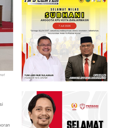
mat
si
poran