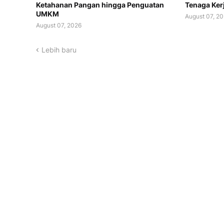
Ketahanan Pangan hingga Penguatan
Tenaga Ker
UMKM
August 07, 2
August 07, 2026
Lebih baru