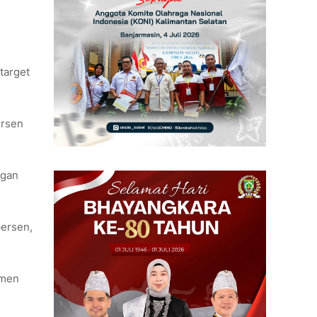
target
ersen
ngan
persen,
umen