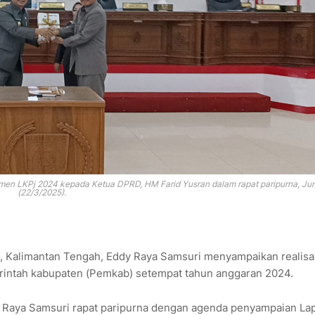
men LKPj 2024 kepada Ketua DPRD, HM Farid Yusran dalam rapat paripurna, Ju
(22/3/2025).
n, Kalimantan Tengah, Eddy Raya Samsuri menyampaikan realisa
rintah kabupaten (Pemkab) setempat tahun anggaran 2024.
dy Raya Samsuri rapat paripurna dengan agenda penyampaian La