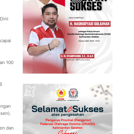
Dini
rcapai
an 100
6
engan
rsen).
sen dan