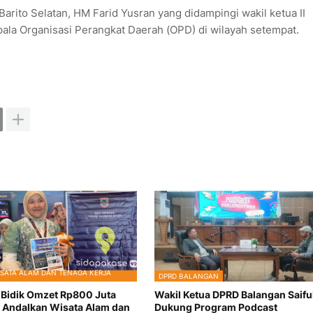
arito Selatan, HM Farid Yusran yang didampingi wakil ketua II
epala Organisasi Perangkat Daerah (OPD) di wilayah setempat.
SATA ALAM DAN TENAGA KERJA
DPRD BALANGAN
k Bidik Omzet Rp800 Juta
Wakil Ketua DPRD Balangan Saiful
 Andalkan Wisata Alam dan
Dukung Program Podcast