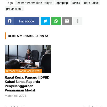
Tags
Dewan Perwakilan Rakyat
dpmptsp
DPRD
dprd kalsel
provinsi bali
Facebook
BERITA MENARIK LAINNYA
DEWAN PERWAKILAN RAKYAT
Rapat Kerja, Pansus II DPRD
Kalsel Bahas Raperda
Penyelenggaraan
Penanaman Modal
March 05, 2025