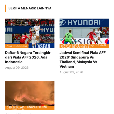
BERITA MENARIK LAINNYA
JADWAL SEMIFINAL PIALA AFF 2026:
ADA INDONESIA
SINGAPURA VS THAILAND
Daftar 6 Negara Tersingkir
Jadwal Semifinal Piala AFF
dari Piala AFF 2026, Ada
2026: Singapura Vs
Indonesia
Thailand, Malaysia Vs
Vietnam
August 09, 2026
August 09, 2026
AKSES WISATA GUNUNG BROMO
DITUTUP TOTAL