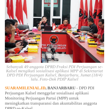
Sebanyak 49 anggota DPRD Fraksi PDI Perjuangan se-
Kalsel mengikuti sosialisasi aplikasi MPP di Sekretariat
DPD PDI Perjuangan Kalsel, Banjarbaru, Jumat (18/4)
lalu. Foto-Dok PDIP Kalsel
SUARAMILENIAL.ID
, BANJARBARU
- DPD PDI
Perjuangan Kalsel menggelar sosialisasi aplikasi
Monitoring Perjuangan Partai (MPP) untuk
meningkatkan transparansi dan akuntabilitas anggota
DPRD se-Kalsel.