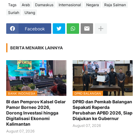
Tags
Arab
Damaskus
Internasional
Negara
Raja Salman
Suriah
Utang
Facebook
BERITA MENARIK LAINNYA
BANK INDONESIA
DPRD BALANGAN
BI dan Pemprov Kalsel Gelar
DPRD dan Pemkab Balangan
Pamor Borneo 2026,
Sepakati Raperda
Dorong Investasi hingga
Perubahan APBD 2026, Siap
Digitalisasi Ekonomi
Diajukan ke Gubernur
Kalimantan
August 07, 2026
August 07, 2026