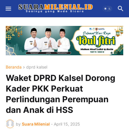
Beranda
dprd kalsel
Waket DPRD Kalsel Dorong
Kader PKK Perkuat
Perlindungan Perempuan
dan Anak di HSS
by
Suara Milenial
-
April 15, 2025