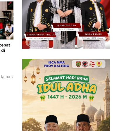
cepat
 di
 lama