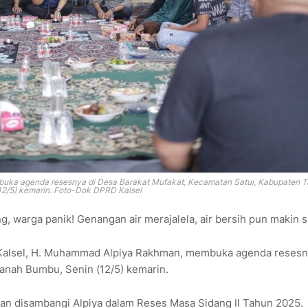
uka agenda resesnya di Desa Barakat Mufakat, Kecamatan Satui, Kabupaten 
12/5) kemarin. Foto-Dok DPRD Kalsel
, warga panik! Genangan air merajalela, air bersih pun makin 
 Kalsel, H. Muhammad Alpiya Rakhman, membuka agenda resesn
anah Bumbu, Senin (12/5) kemarin.
 akan disambangi Alpiya dalam Reses Masa Sidang II Tahun 2025.