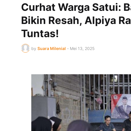
Curhat Warga Satui: Ba
Bikin Resah, Alpiya 
Tuntas!
by
Suara Milenial
-
Mei 13, 2025