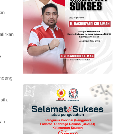
kin
alirkan
p
andeng
sih.
kan