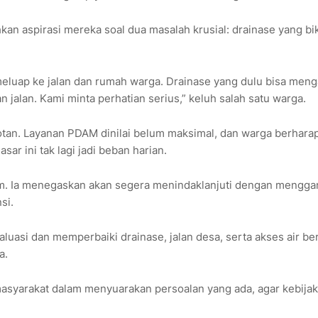
n aspirasi mereka soal dua masalah krusial: drainase yang bi
 meluap ke jalan dan rumah warga. Drainase yang dulu bisa meng
 jalan. Kami minta perhatian serius,” keluh salah satu warga.
orotan. Layanan PDAM dinilai belum maksimal, dan warga berhara
 ini tak lagi jadi beban harian.
diam. Ia menegaskan akan segera menindaklanjuti dengan mengg
si.
luasi dan memperbaiki drainase, jalan desa, serta akses air ber
a.
 masyarakat dalam menyuarakan persoalan yang ada, agar kebija