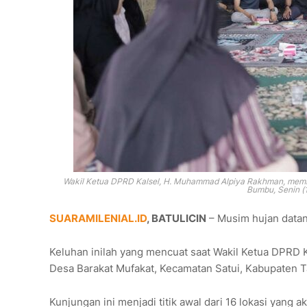
Wakil Ketua DPRD Kalsel, H. Muhammad Alpiya Rakhman, memb
Bumbu, Senin (
SUARAMILENIAL.ID
, BATULICIN
– Musim hujan datang
Keluhan inilah yang mencuat saat Wakil Ketua DPRD
Desa Barakat Mufakat, Kecamatan Satui, Kabupaten T
Kunjungan ini menjadi titik awal dari 16 lokasi yang