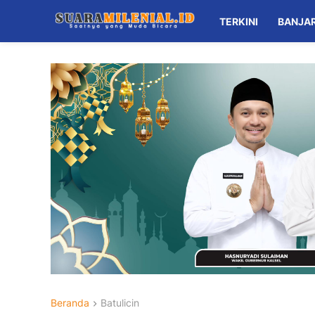
TERKINI
BANJA
Beranda
Batulicin