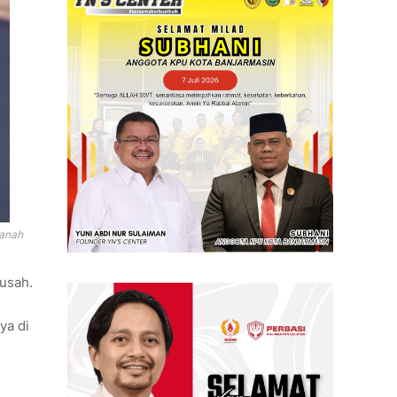
Tanah
susah.
ya di