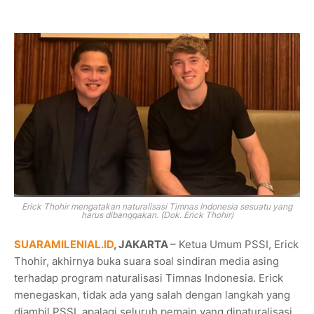
Erick Thohir mengatakan naturalisasi Timnas Indonesia sesuatu yang
harus dibanggakan. (Dok. Erick Thohir)
SUARAMILENIAL.ID
, JAKARTA
– Ketua Umum PSSI, Erick
Thohir, akhirnya buka suara soal sindiran media asing
terhadap program naturalisasi Timnas Indonesia. Erick
menegaskan, tidak ada yang salah dengan langkah yang
diambil PSSI, apalagi seluruh pemain yang dinaturalisasi