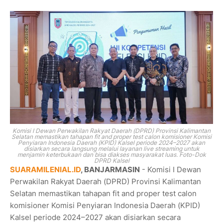
Komisi I Dewan Perwakilan Rakyat Daerah (DPRD) Provinsi Kalimantan
Selatan memastikan tahapan fit and proper test calon komisioner Komisi
Penyiaran Indonesia Daerah (KPID) Kalsel periode 2024–2027 akan
disiarkan secara langsung melalui layanan live streaming untuk
menjamin keterbukaan dan bisa diakses masyarakat luas. Foto-Dok
DPRD Kalsel
SUARAMILENIAL.ID
, BANJARMASIN
- Komisi I Dewan
Perwakilan Rakyat Daerah (DPRD) Provinsi Kalimantan
Selatan memastikan tahapan fit and proper test calon
komisioner Komisi Penyiaran Indonesia Daerah (KPID)
Kalsel periode 2024–2027 akan disiarkan secara