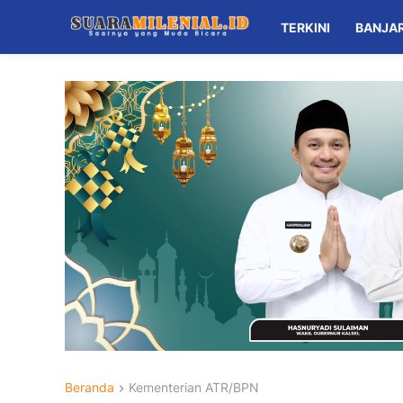
TERKINI
BANJA
Beranda
Kementerian ATR/BPN