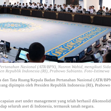
Pertanahan Nasional (ATR/BPN), Nusron Wahid, mengikuti Sid
en Republik Indonesia (RI), Prabowo Subianto. Foto-Istimewa
ia dan Tata Ruang/Kepala Badan Pertanahan Nasional (ATR/BPN
yang dipimpin oleh Presiden Republik Indonesia (RI), Prabowo
ncapaian aset under management yang telah berhasil dikonsolid
dap seluruh aset di Indonesia, termasuk tanah negara.