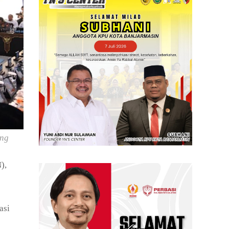
ang
),
asi