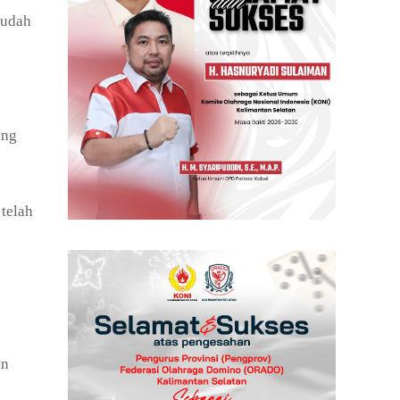
sudah
ang
 telah
an