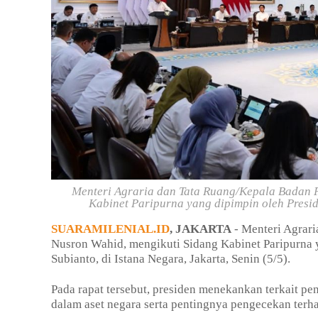
Menteri Agraria dan Tata Ruang/Kepala Badan 
Kabinet Paripurna yang dipimpin oleh Presid
SUARAMILENIAL.ID
, JAKARTA
- Menteri Agrar
Nusron Wahid, mengikuti Sidang Kabinet Paripurna 
Subianto, di Istana Negara, Jakarta, Senin (5/5).
Pada rapat tersebut, presiden menekankan terkait pe
dalam aset negara serta pentingnya pengecekan terha