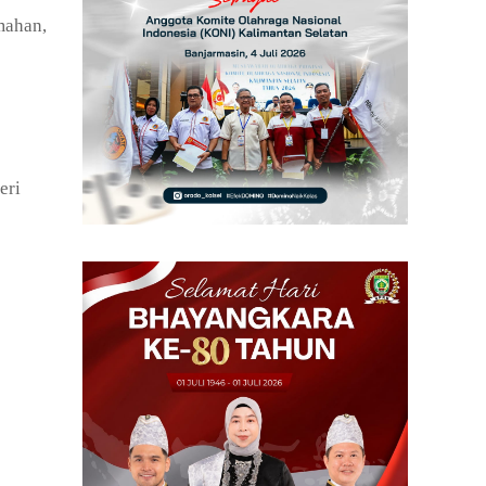
mahan,
eri