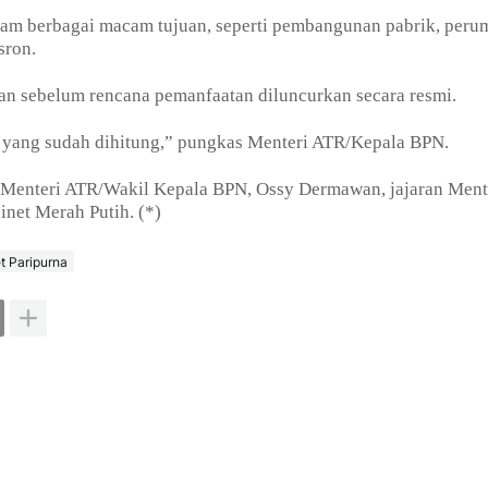
alam berbagai macam tujuan, seperti pembangunan pabrik, peru
sron.
an sebelum rencana pemanfaatan diluncurkan secara resmi.
apa yang sudah dihitung,” pungkas Menteri ATR/Kepala BPN.
il Menteri ATR/Wakil Kepala BPN, Ossy Dermawan, jajaran Ment
net Merah Putih. (*)
t Paripurna