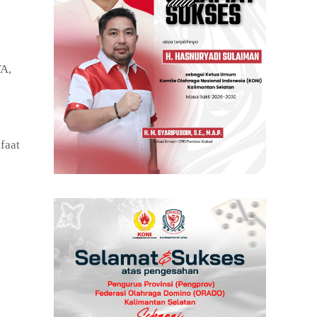
VA,
faat