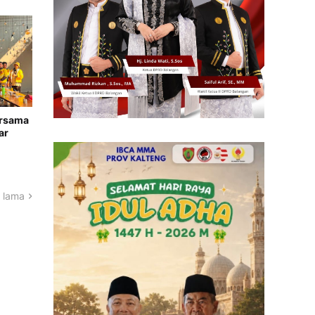
ersama
ar
 lama