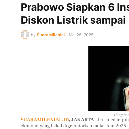
Prabowo Siapkan 6 Ins
Diskon Listrik sampai
by
Suara Milenial
-
Mei 26, 2025
Uang bant
SUARAMILENIAL.ID
, JAKARTA
- Presiden terpi
ekonomi yang bakal digelontorkan mulai Juni 2025.