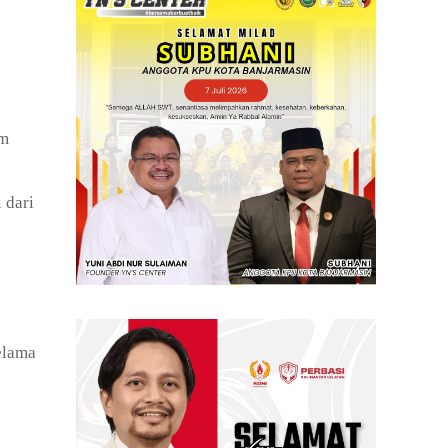
am
 dari
elama