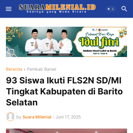
Beranda
Pemkab Barsel
93 Siswa Ikuti FLS2N SD/MI
Tingkat Kabupaten di Barito
Selatan
by
Suara Milenial
-
Juni 17, 2025