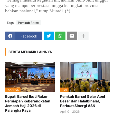
“Semoga melalui kegiatan ini, muncul bibit-bibit unggul
yang mampu berprestasi hingga ke tingkat provinsi
bahkan nasional,” tutup Muradi. (*)
Tags
Pemkab Barsel
Facebook
BERITA MENARIK LAINNYA
PAKANGK
ASN
Bupati Barsel Ikuti Rakor
Pemkab Barsel Gelar Apel
Persiapan Keberangkatan
Besar dan Halalbihalal,
Jemaah Haji 2026 di
Perkuat Sinergi ASN
Palangka Raya
April 01, 2026