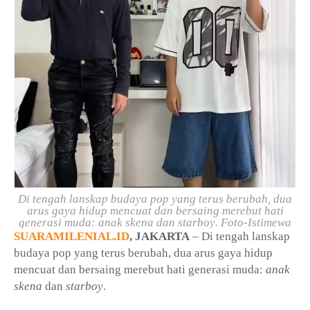
Di tengah lanskap budaya pop yang terus berubah, dua
arus gaya hidup mencuat dan bersaing merebut hati
generasi muda:
anak skena
dan
starboy
. Foto-Istimewa
SUARAMILENIAL.ID
, JAKARTA
– Di tengah lanskap
budaya pop yang terus berubah, dua arus gaya hidup
mencuat dan bersaing merebut hati generasi muda:
anak
skena
dan
starboy
.