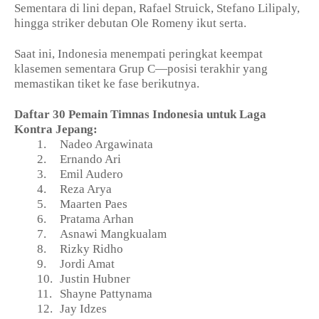
Sementara di lini depan, Rafael Struick, Stefano Lilipaly,
hingga striker debutan Ole Romeny ikut serta.
Saat ini, Indonesia menempati peringkat keempat
klasemen sementara Grup C—posisi terakhir yang
memastikan tiket ke fase berikutnya.
Daftar 30 Pemain Timnas Indonesia untuk Laga
Kontra Jepang:
1.
Nadeo Argawinata
2.
Ernando Ari
3.
Emil Audero
4.
Reza Arya
5.
Maarten Paes
6.
Pratama Arhan
7.
Asnawi Mangkualam
8.
Rizky Ridho
9.
Jordi Amat
10.
Justin Hubner
11.
Shayne Pattynama
12.
Jay Idzes